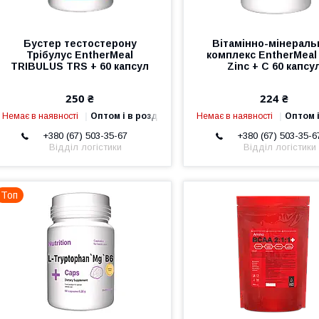
Бустер тестостерону
Вітамінно-мінераль
Трібулус EntherMeal
комплекс EntherMeal
TRIBULUS TRS + 60 капсул
Zinc + С 60 капсу
250 ₴
224 ₴
Немає в наявності
Оптом і в роздріб
Немає в наявності
Оптом і
+380 (67) 503-35-67
+380 (67) 503-35-6
Відділ логістики
Відділ логістики
Топ