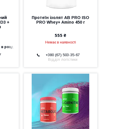
ний
Протеїн ізолят AB PRO ISO
 D3 +
PRO Whey+ Amino 450 г
л
555 ₴
Немає в наявності
 в роздріб
7
+380 (67) 503-35-67
Відділ логістики