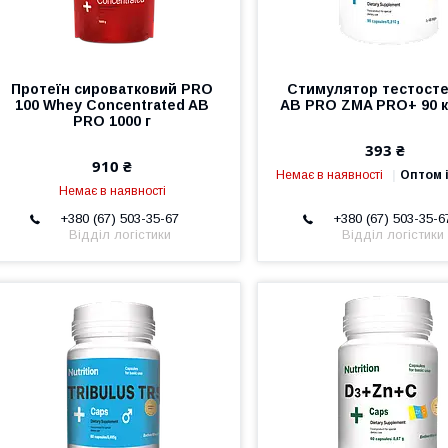
Протеїн сироватковий PRO
Стимулятор тестост
100 Whey Concentrated AB
AB PRO ZMA PRO+ 90 
PRO 1000 г
393 ₴
910 ₴
Немає в наявності
Оптом і
Немає в наявності
+380 (67) 503-35-67
+380 (67) 503-35-6
Відділ логістики
Відділ логістики