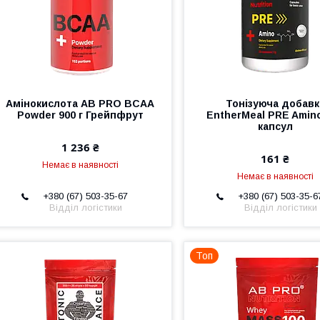
Амінокислота AB PRO BCAA
Тонізуюча добавк
Powder 900 г Грейпфрут
EntherMeal PRE Amin
капсул
1 236 ₴
161 ₴
Немає в наявності
Немає в наявності
+380 (67) 503-35-67
+380 (67) 503-35-6
Відділ логістики
Відділ логістики
Топ