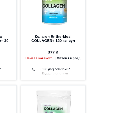
а
Колаген EntherMeal
o+ 30
COLLAGEN+ 120 капсул
377 ₴
Немає в наявності
Оптом і в роздріб
7
+380 (67) 503-35-67
Відділ логістики