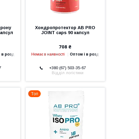
ерону
Хондропротектор AB PRO
капсул
JOINT caps 90 капсул
708 ₴
 в роздріб
Немає в наявності
Оптом і в роздріб
7
+380 (67) 503-35-67
Відділ логістики
Топ