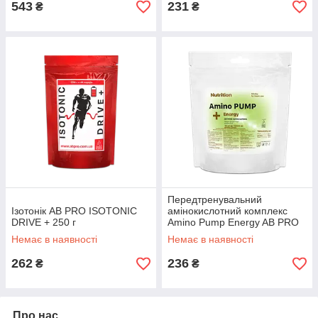
543
231
₴
₴
Передтренувальний
Ізотонік AB PRO ISOTONIC
амінокислотний комплекс
DRIVE + 250 г
Amino Pump Energy AB PRO
10 порцій
Немає в наявності
Немає в наявності
262
236
₴
₴
Про нас