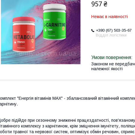
957 ₴
Немає в наявності
+380 (67) 503-35-67
Відділ логістики
Законом не передбач
належної якості
омплект "Енергія вітамінів MAX" - збалансований вітамінний комплекс 
арнітину.
обре підійде при сезонному зниженні працездатності, пов'язаному з
ітамінного комплексу з карнітином, крім зміцнення імунітету, поліп
оботи травної та нервової систем, оптимізує обмін речовин, сприя