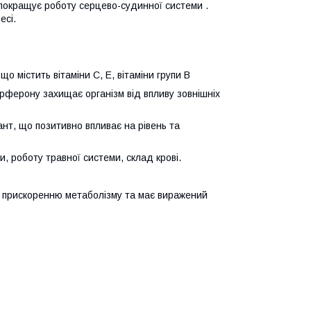
 покращує роботу серцево-судинної системи .
есі.
що містить вітаміни С, Е, вітаміни групи В
ерферону захищає організм від впливу зовнішніх
нт, що позитивно впливає на рівень та
и, роботу травної системи, склад крові.
ияє прискоренню метаболізму та має виражений