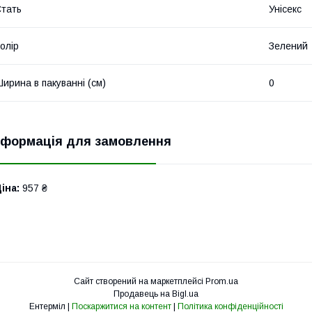
тать
Унісекс
олір
Зелений
ирина в пакуванні (см)
0
нформація для замовлення
іна:
957 ₴
Сайт створений на маркетплейсі
Prom.ua
Продавець на Bigl.ua
Ентерміл |
Поскаржитися на контент
|
Політика конфіденційності