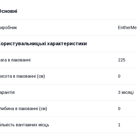
Основні
иробник
EntherMe
Користувальницькі характеристики
ага в пакованні
225
исота в пакованні (см)
0
арантія
3 місяці
либина в пакованні (см)
0
ількість вантажних місць
1