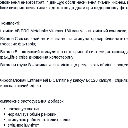
оповнення енерговтрат, підвищує обсяг насичення тканин киснем,
оже використовуватися як додаток до дієти при оздоровчому фітн
 комплекті:
ітаміни AB PRO Metabolic Vitamax 180 капсул - вітамінний комплекс, 
 Вітамін С як сильний антиоксидант та стимулятор вироблення інт
тресових факторів;
 Вітамін Е – потужний стимулятор ендокринної системи, антиоксида
ракційне співвідношення холестерину;
 Вітаміни групи В – комплекс вітамінів, що регулюють обмінні процес
ироспалювач EntherMeal L-Carnitine у ​​капсулах 120 капсул - спр
ироспалюючий ефект.
омплексне застосування добавок:
покращує апетит
нормалізує обмін речовин
стимулює роботу статевих залоз
зміцнює імунітет