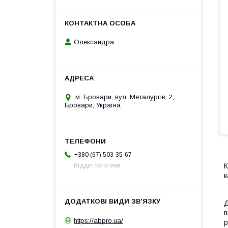
Олександра
м. Бровари, вул. Металургів, 2,
Бровари, Україна
+380 (67) 503-35-67
К
Відділ логістики
к
Д
в
https://abpro.ua/
р