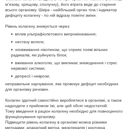
м'язову, хрящову, сполучну), його втрата веде до старіння
всього організму. Шкіра - найбільший орган тіла і індикатор
дефіциту колагену - по ній відразу помітні зміни.
Рівень колагену знижується через:
вплив ультрафіолетового випромінювання;
нестачу вологи;
зловживання нікотином, що сприяє появі вільних
радикалів, які руйнують білок;
вживання алкоголю, що викликає зневоднення і стрес
нервової системи;
депресії і неврози;
неправильне харчування, яке провокує дефіцит необхідних
для організму речовин.
Колаген здатний самостійно вироблятися в організмі, а також
надходити з прийомом їжі, але цей обсяг недостатній.
Тому введення в раціон колагену необхідно для повноцінного
функціонування організму.
Підвищити рівень колагену в організмі можна різними
методами: апаратний метод, мезотерапія і контурна