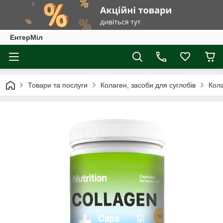
ЕнтерМіл
Товари та послуги
Колаген, засоби для суглобів
Кол