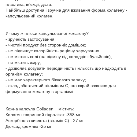
пластика, ін'єкції, дієта.
Найбільш доступна і зручна для вживання форма колагену -
капсульований колаген.
У чому ж плюси капсульованої колагену?
- зручність застосування;
- чистий продукт без сторонніх домішок;
- не підвищує калорійність раціону харчування;
- не містить солі (на відміну від холодців і бульйонів);
- не містить жиру;
- дозволяє дозувати періодичність і кількість що надходить в
організм колагену;
- не має характерного білкового запаху;
- склад збагачений вітаміном С, що вкрай важливо для
формування колагену в організмі.
Кожна капсула Collagen + містить:
Колаген тваринний гідролізат -358 мг
Аскорбінова кислота (вітамін С) - 27 мг
Діоксид кремнію -25 мг