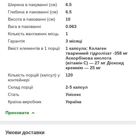
Ширина в пакуванні (см)
6.5
Глибина в пакованні (см)
6.5
Висота в пакованні (см)
10
Вага в пакованні
0.063
Кількість вантажних місць
1
Гарантія
3 місяці
Вміст елементів в 1 порції
1 капсула: Колаген
тваринний гідролізат -358 мг
Аскорбінова кислота
(вітамін С) — 27 мг Діоксид
кремнію — 25 мг
Кількість порцій (капсул) у
120
контейнері
Склад порції
2-5 капсул
Стать
Унісекс
Країна-виробник
Україна
Приховати
Умови доставки