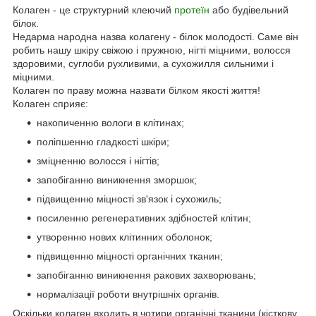
Колаген - це структурний клеючий
протеїн
або будівельний
білок.
Недарма народна назва колагену - білок молодості. Саме він
робить нашу шкіру свіжою і пружною, нігті міцними, волосся
здоровими, суглоби рухливими, а сухожилля сильними і
міцними.
Колаген по праву можна назвати білком якості життя!
Колаген сприяє:
накопиченню вологи в клітинах;
поліпшенню гладкості шкіри;
зміцненню волосся і нігтів;
запобіганню виникнення зморшок;
підвищенню міцності зв'язок і сухожиль;
посиленню регенеративних здібностей клітин;
утворенню нових клітинних оболонок;
підвищенню міцності органічних тканин;
запобіганню виникнення ракових захворювань;
нормалізації роботи внутрішніх органів.
Оскільки колаген входить в чотири органічні тканини (кісткову,