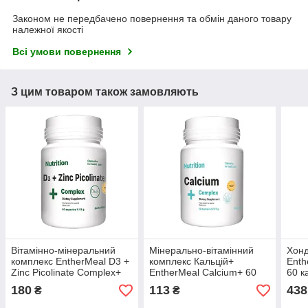
Законом не передбачено повернення та обмін даного товару
належної якості
Всі умови повернення
З цим товаром також замовляють
Вітамінно-мінеральний
Мінерально-вітамінний
Хонд
комплекс EntherMeal D3 +
комплекс Кальцій+
Enth
Zinc Picolinate Complex+
EntherMeal Calcium+ 60
60 к
60 капсул
капсул
180
113
438
₴
₴