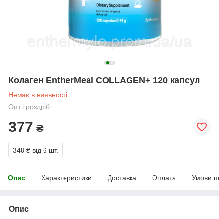
Колаген EntherMeal COLLAGEN+ 120 капсул
Немає в наявності
Опт і роздріб
377
₴
348 ₴
від 6 шт.
Опис
Характеристики
Доставка
Оплата
Умови п
Опис