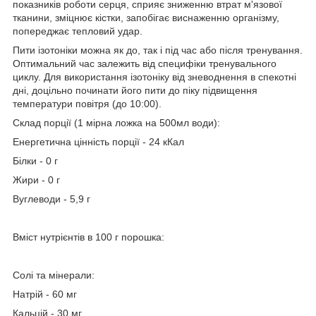
показників роботи серця, сприяє зниженню втрат м'язової
тканини, зміцнює кістки, запобігає виснаженню організму,
попереджає тепловий удар.
Пити ізотоніки можна як до, так і під час або після тренування.
Оптимальний час залежить від специфіки тренувального
циклу. Для використання ізотоніку від зневоднення в спекотні
дні, доцільно починати його пити до піку підвищення
температури повітря (до 10:00).
Склад порції (1 мірна ложка на 500мл води):
Енергетична цінність порції - 24 кКал
Білки - 0 г
Жири - 0 г
Вуглеводи - 5,9 г
Вміст нутрієнтів в 100 г порошка:
Солі та мінерали:
Натрій - 60 мг
Кальцій - 30 мг