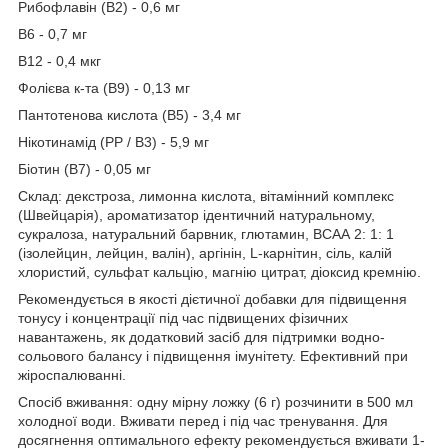
Рибофлавін (В2) - 0,6 мг
В6 - 0,7 мг
В12 - 0,4 мкг
Фолієва к-та (В9) - 0,13 мг
Пантотенова кислота (В5) - 3,4 мг
Нікотинамід (РР / В3) - 5,9 мг
Біотин (В7) - 0,05 мг
Склад: декстроза, лимонна кислота, вітамінний комплекс
(Швейцарія), ароматизатор ідентичний натуральному,
сукралоза, натуральний барвник, глютамин, ВСАА 2: 1: 1
(ізолейцин, лейцин, валін), аргінін, L-карнітин, сіль, калій
хлористий, сульфат кальцію, магнію цитрат, діоксид кремнію.
Рекомендується в якості дієтичної добавки для підвищення
тонусу і концентрації під час підвищених фізичних
навантажень, як додатковий засіб для підтримки водно-
сольового балансу і підвищення імунітету. Ефективний при
жіроспалюванні.
Спосіб вживання: одну мірну ложку (6 г) розчинити в 500 мл
холодної води. Вживати перед і під час тренування. Для
досягнення оптимального ефекту рекомендується вживати 1-