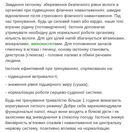
Завдання ізотоніку: збереження безпечного рівня вологи в
організмі при підвищених фізичних навантаженнях, швидке
відновлення після стресового фізичного навантаження. Під
час тренування, будь це силовий памп або кардіо, наше тіло
втрачає рідину (потовиділення). Ізотонік допомагає
утримувати необхідну для нормальної роботи організму,
кількість вологи. Для цих цілей напій збагачується вітамінами,
мінералам
и, амінокислот
ами. Для поповнення запасів
глікогену в м'язах і печінці, основу ізотоніку становить
декстроза (глюкоза) - головне паливо в обміні речовин
людини.
Ізотонік ефективний при тренуваннях, спрямованих на:
- підвищення витривалості;
- зниження рівня підшкірного жиру (сушка);
- нормалізацію роботи серцево-судинної системи.
Будь-які тренування тривалістю більше 1 години вимагають
коригування питного режиму! Добре себе зарекомендували
функціональні напої, якщо вони входять в білкові дієти і як
захисники від зневоднення в спекотну погоду. Ізотонік знижує
ймовірність м'язових спазмів і навантаження на центральну
нервову систему, позитивно впливає на нормалізацію