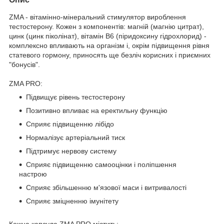
ZMA - вітамінно-мінеральний стимулятор вироблення
тестостерону. Кожен з компонентів: магній (магнію цитрат),
цинк (цинк піколінат), вітамін В6 (піридоксину гідрохлорид) -
комплексно впливають на організм і, окрім підвищення рівня
статевого гормону, приносять ще безліч корисних і приємних
"бонусів".
ZMA PRO:
Підвищує рівень тестостерону
Позитивно впливає на еректильну функцію
Сприяє підвищенню лібідо
Нормалізує артеріальний тиск
Підтримує нервову систему
Сприяє підвищенню самооцінки і поліпшення
настрою
Сприяє збільшенню м'язової маси і витривалості
Сприяє зміцненню імунітету
Кожна капсула ZMA PRO містить: