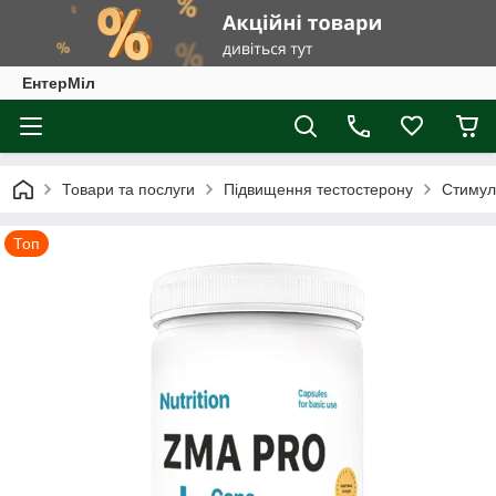
ЕнтерМіл
Товари та послуги
Підвищення тестостерону
Стимул
Топ