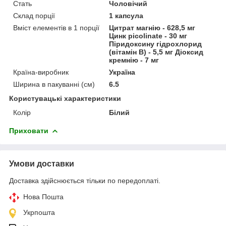
Стать
Чоловічий
Склад порції
1 капсула
Вміст елементів в 1 порції
Цитрат магнію - 628,5 мг
Цинк picolinate - 30 мг
Піридоксину гідрохлорид
(вітамін В) - 5,5 мг Діоксид
кремнію - 7 мг
Країна-виробник
Україна
Ширина в пакуванні (см)
6.5
Користувацькi характеристики
Колір
Білий
Приховати
Умови доставки
Доставка здійснюється тільки по передоплаті.
Нова Пошта
Укрпошта