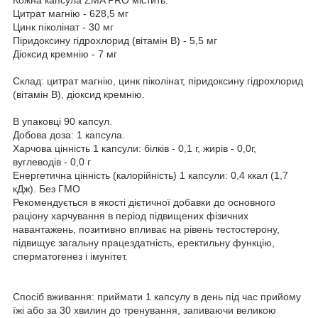
Цитрат магнію - 628,5 мг
Цинк піколінат - 30 мг
Піридоксину гідрохлорид (вітамін В) - 5,5 мг
Діоксид кремнію - 7 мг
Склад: цитрат магнію, цинк піколінат, піридоксину гідрохлорид
(вітамін В), діоксид кремнію.
В упаковці 90 капсул.
Добова доза: 1 капсула.
Харчова цінність 1 капсули: білків - 0,1 г, жирів - 0,0г,
вуглеводів - 0,0 г
Енергетична цінність (калорійність) 1 капсули: 0,4 ккал (1,7
кДж). Без ГМО
Рекомендується в якості дієтичної добавки до основного
раціону харчування в період підвищених фізичних
навантажень, позитивно впливає на рівень тестостерону,
підвищує загальну працездатність, еректильну функцію,
сперматогенез і імунітет.
Спосіб вживання: приймати 1 капсулу в день під час прийому
їжі або за 30 хвилин до тренування, запиваючи великою