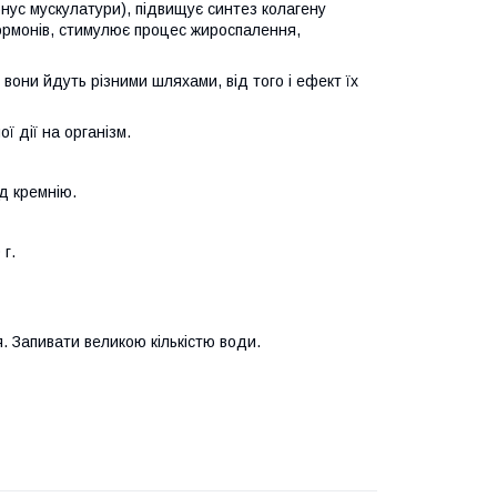
тонус мускулатури), підвищує синтез колагену
 гормонів, стимулює процес жироспалення,
й вони йдуть різними шляхами, від того і ефект їх
ї дії на організм.
ид кремнію.
 г.
. Запивати великою кількістю води.