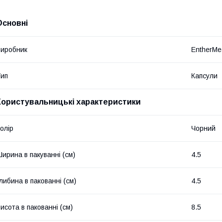
Основні
иробник
EntherMe
ип
Капсули
Користувальницькі характеристики
олір
Чорний
ирина в пакуванні (см)
4.5
либина в пакованні (см)
4.5
исота в пакованні (см)
8.5