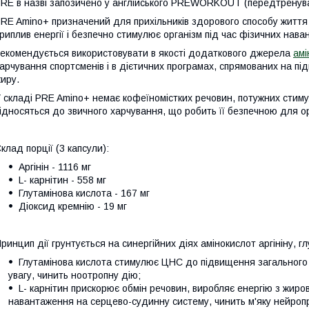
RE в назві запозичено у англійського PREWORKOUT (передтренува
RE Amino+ призначений для прихільників здорового способу життя 
риплив енергії і безпечно стимулює організм під час фізичних нава
екомендується використовувати в якості додаткового джерела
амі
арчування спортсменів і в дієтичних програмах, спрямованих на пі
иру.
 складі PRE Amino+ немає кофеїномістких речовин, потужних стиму
ідносяться до звичного харчування, що робить її безпечною для о
клад порції (3 капсули):
Аргінін - 1116 мг
L- карнітин - 558 мг
Глутамінова кислота - 167 мг
Діоксид кремнію - 19 мг
ринцип дії грунтується на синергійних діях амінокислот аргініну, гл
Глутамінова кислота стимулює ЦНС до підвищення загального 
увагу, чинить ноотропну дію;
L- карнітин прискорює обмін речовин, виробляє енергію з жир
навантаження на серцево-судинну систему, чинить м'яку нейроп