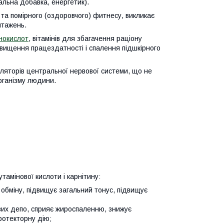
льна добавка, енергетик).
та помірного (оздоровчого) фитнесу, викликає
нтажень.
нокислот
, вітамінів для збагачення раціону
двищення працездатності і спалення підшкірного
ляторів центральної нервової системи, що не
рганізму людини.
утамінової кислоти і карнітину:
обміну, підвищує загальний тонус, підвищує
ових депо, сприяє жироспаленню, знижує
ротекторну дію;