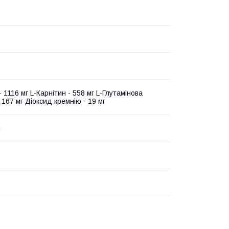
 - 1116 мг L-Карнітин - 558 мг L-Глутамінова
 167 мг Діоксид кремнію - 19 мг
и