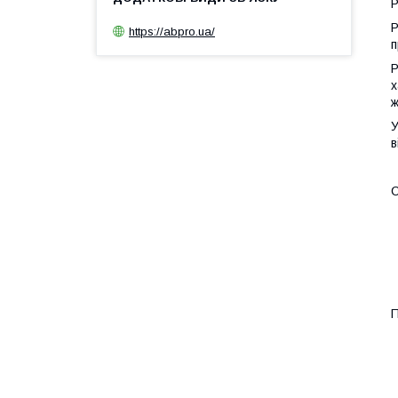
P
P
https://abpro.ua/
п
Р
х
ж
У
в
С
П