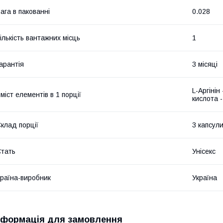
ага в пакованні
0.028
ількість вантажних місць
1
арантія
3 місяці
L-Аргінін
міст елементів в 1 порції
кислота -
клад порції
3 капсул
тать
Унісекс
раїна-виробник
Україна
нформація для замовлення