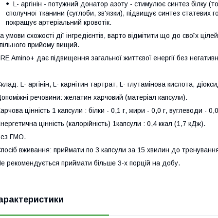
L- аргінін - потужний донатор азоту - стимулює синтез білку (
сполучної тканини (суглоби, зв'язки), підвищує синтез статевих
покращує артеріальний кровотік.
а умови схожості дії інгредієнтів, варто відмітити що до своїх ціле
пільного прийому вищий.
RE Amino+ дає підвищення загальної життєвої енергії без негативно
клад: L- аргінін, L- карнітин тартрат, L- глутамінова кислота, діокс
опоміжні речовини: желатин харчовий (матеріал капсули).
арчова цінність 1 капсули : білки - 0,1 г, жири - 0,0 г, вуглеводи - 0,0
нергетична цінність (калорійність) 1капсули : 0,4 ккал (1,7 кДж).
ез ГМО.
посіб вживання: приймати по 3 капсули за 15 хвилин до тренування
е рекомендується приймати більше 3-х порцій на добу.
арактеристики