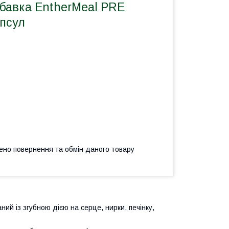
обавка EntherMeal PRE
апсул
ено повернення та обмін даного товару
ний із згубною дією на серце, нирки, печінку,