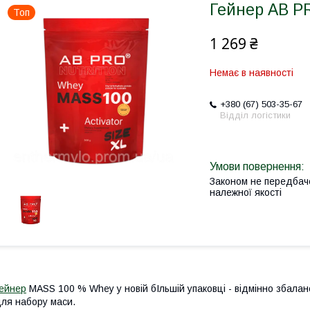
Гейнер AB P
Топ
1 269 ₴
Немає в наявності
+380 (67) 503-35-67
Відділ логістики
Законом не передбач
належної якості
ейнер
MASS 100 % Whey у новій бІльшій упаковці - відмінно збала
ля набору маси.