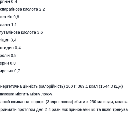
ргінін 0,4
спарагінова кислота 2,2
истеїн 0,8
ланін 1,1
лутамінова кислота 3,6
ліцин 3,4
істидин 0,4
ролін 0,8
ерин 0,8
ирозин 0,7
нергетична цінність (калорійність) 100 г: 369,1 кКал (1544,3 кДж)
паковка містить мірну ложку.
посіб вживання: порцію (3 мірні ложки) збити з 250 мл води, молок
риймати протягом дня 2-4 рази між прийомами їжі та після тренува