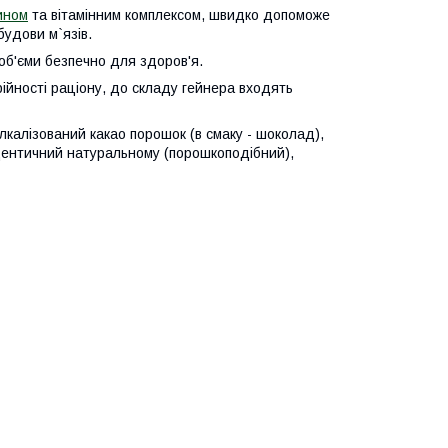
ином
та вітамінним комплексом, швидко допоможе
будови м`язів.
 об'єми безпечно для здоров'я.
ійності раціону, до складу гейнера входять
лкалізований какао порошок (в смаку - шоколад),
ідентичний натуральному (порошкоподібний),