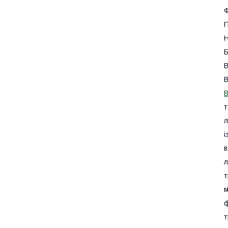
Ф
П
Н
Б
В
В
В
т
л
і
в
л
т
м
ф
т