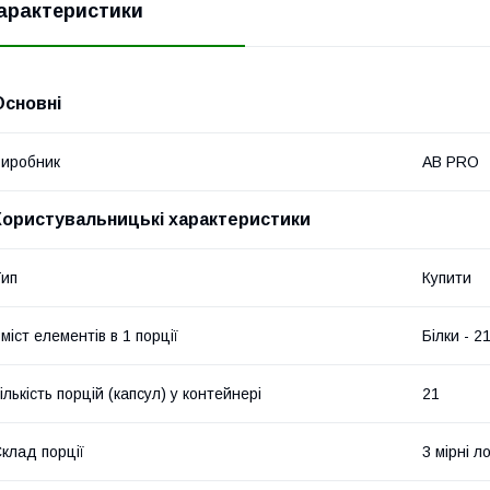
арактеристики
Основні
иробник
AB PRO
Користувальницькі характеристики
ип
Купити
міст елементів в 1 порції
Білки - 2
ількість порцій (капсул) у контейнері
21
клад порції
3 мірні л