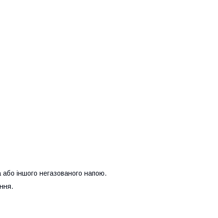
а або іншого негазованого напою.
ння.