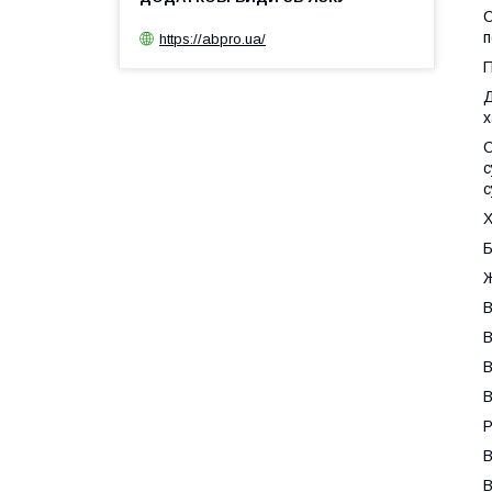
С
п
https://abpro.ua/
П
Д
х
С
с
с
Х
Б
Ж
В
В
В
В
Р
В
В