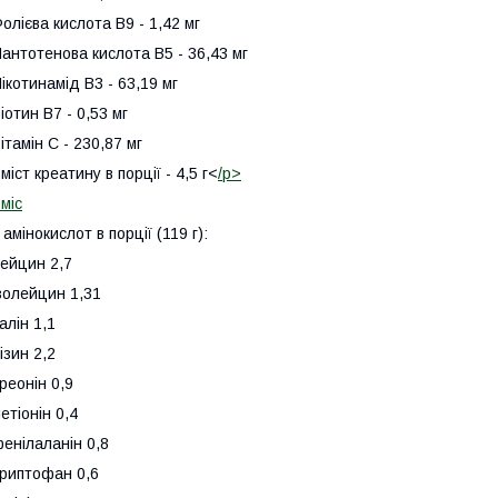
олієва кислота В9 - 1,42 мг
антотенова кислота В5 - 36,43 мг
ікотинамід В3 - 63,19 мг
іотин В7 - 0,53 мг
ітамін С - 230,87 мг
міст креатину в порції - 4,5 г<
/p>
міс
 амінокислот в порції (119 г):
ейцин 2,7
золейцин 1,31
алін 1,1
ізин 2,2
реонін 0,9
етіонін 0,4
енілаланін 0,8
риптофан 0,6