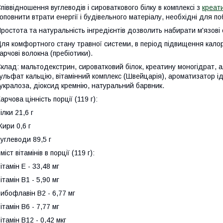
піввідношення вуглеводів і сироваткового білку в комплексі з
креат
оповнити втрати енергії і будівельного матеріалу, необхідні для по
ростота та натуральність інгредієнтів дозволить набирати м'язові
ля комфортного стану травної системи, в період підвищення калор
арчові волокна (пребіотики).
клад: мальтодекстрин, сироватковий білок, креатину моногідрат, а
ульфат кальцію, вітамінний комплекс (Швейцарія), ароматизатор 
укралоза, діоксид кремнію, натуральний барвник.
арчова цінність порції (119 г):
ілки 21,6 г
ири 0,6 г
углеводи 89,5 г
міст вітамінів в порції (119 г):
ітамін Е - 33,48 мг
ітамін В1 - 5,90 мг
ибофлавін В2 - 6,77 мг
ітамін В6 - 7,77 мг
ітамін В12 - 0,42 мкг