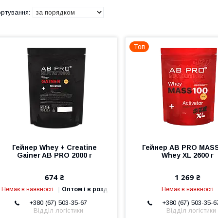
Топ
Гейнер Whey + Creatine
Гейнер AB PRO MASS
Gainer AB PRO 2000 г
Whey XL 2600 г
674 ₴
1 269 ₴
Немає в наявності
Оптом і в роздріб
Немає в наявності
+380 (67) 503-35-67
+380 (67) 503-35-6
Відділ логістики
Відділ логістики