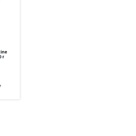
tine
 г
7