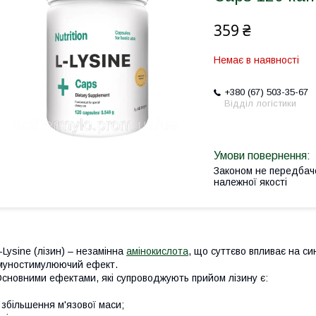
359 ₴
Немає в наявності
+380 (67) 503-35-67
Відділ логістики
Законом не передбач
належної якості
-Lysine (лізин) – незамінна
амінокислота
, що суттєво впливає на син
муностимулюючий ефект.
сновними ефектами, які супроводжують прийом лізину є:
 збільшення м'язової маси;