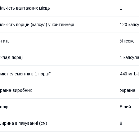
ількість вантажних місць
1
ількість порцій (капсул) у контейнері
120 капс
тать
Унісекс
клад порції
1 капсул
міст елементів в 1 порції
440 мг L-
раїна-виробник
Україна
олір
Білий
ирина в пакуванні (см)
8