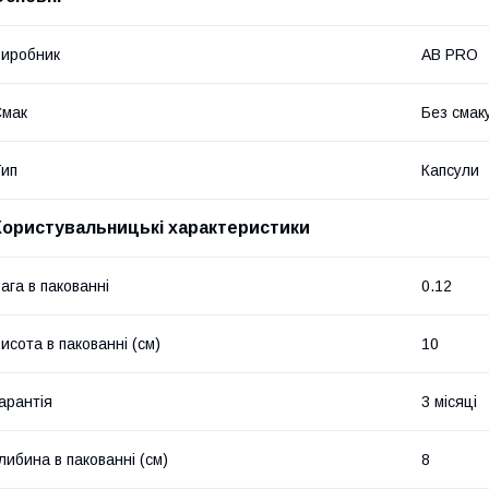
иробник
AB PRO
Смак
Без смак
ип
Капсули
Користувальницькі характеристики
ага в пакованні
0.12
исота в пакованні (см)
10
арантія
3 місяці
либина в пакованні (см)
8