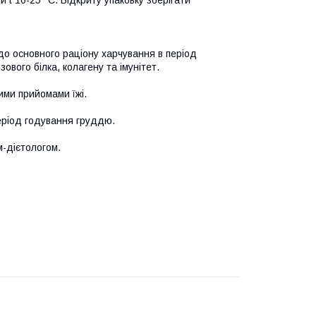
и t 10-25 °С. Відкриту упаковку зберігати
до основного раціону харчування в період
вого білка, колагену та імунітет.
ими прийомами їжі.
період годування груддю.
-дієтологом.