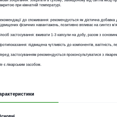
мови зберігання: зберігати в сухому, захищеному від світла місці пр
акритою при кімнатній температурі.
екомендації до споживання: рекомендується як дієтична добавка 
ідвищених фізичних навантажень, позитивно впливає на синтез м’язо
посіб застосування: вживати 1-3 капсули на добу, разом з основин
ротипоказання: підвищена чутливість до компонентів, вагітність, 
еред застосуванням рекомендується проконсультуватися з лікарем
е є лікарським засобом.
арактеристики
Основні