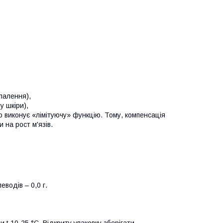
палення),
у шкіри),
то виконує «лімітуючу» функцію. Тому, компенсація
 на рост м'язів.
леводів – 0,0 г.