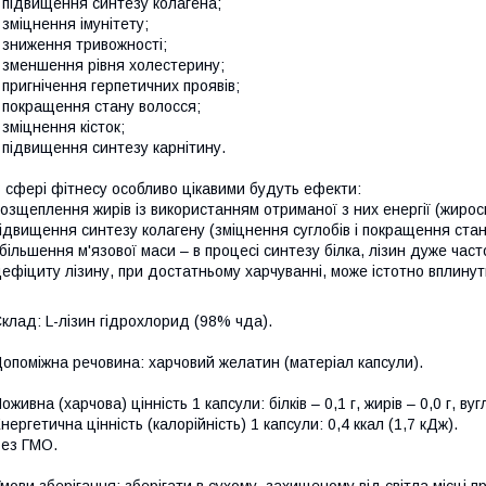
 підвищення синтезу колагена;
 зміцнення імунітету;
 зниження тривожності;
 зменшення рівня холестерину;
 пригнічення герпетичних проявів;
 покращення стану волосся;
 зміцнення кісток;
 підвищення синтезу карнітину.
 сфері фітнесу особливо цікавими будуть ефекти:
озщеплення жирів із використанням отриманої з них енергії (жирос
ідвищення синтезу колагену (зміцнення суглобів і покращення стан
більшення м'язової маси – в процесі синтезу білка, лізин дуже час
ефіциту лізину, при достатньому харчуванні, може істотно вплинути
клад: L-лізин гідрохлорид (98% чда).
опоміжна речовина: харчовий желатин (матеріал капсули).
оживна (харчова) цінність 1 капсули: білків – 0,1 г, жирів – 0,0 г, вуг
нергетична цінність (калорійність) 1 капсули: 0,4 ккал (1,7 кДж).
ез ГМО.