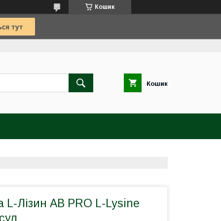
Кошик
Кошик
 L-Лізин AB PRO L-Lysine
сул