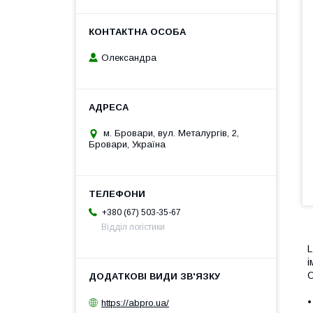
Олександра
м. Бровари, вул. Металургів, 2,
Бровари, Україна
+380 (67) 503-35-67
Відділ логістики
L
і
О
•
https://abpro.ua/