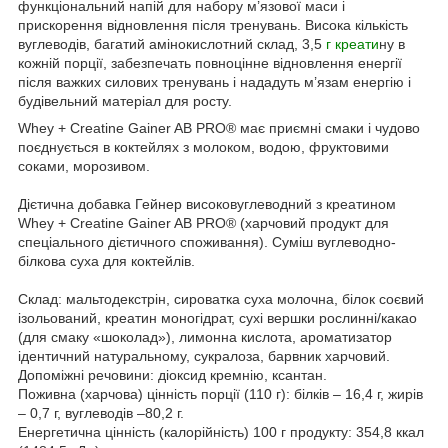
функціональний напій для набору м’язової маси і
прискорення відновлення після тренувань. Висока кількість
вуглеводів, багатий амінокислотний склад, 3,5
г креати
ну в
кожній порції, забезпечать повноцінне відновлення енергії
після важких силових тренувань і нададуть м’язам енергію і
будівельний матеріал для росту.
Whey + Creatine Gainer AB PRO® має приємні смаки і чудово
поєднується в коктейлях з молоком, водою, фруктовими
соками, морозивом.
Дієтична добавка Гейнер високовуглеводний з креатином
Whey + Creatine Gainer AB PRO® (харчовий продукт для
спеціального дієтичного споживання). Суміш вуглеводно-
білкова суха для коктейлів.
Склад: мальтодекстрін, сироватка суха молочна, білок соєвий
ізольований, креатин моногідрат, сухі вершки рослинні/какао
(для смаку «шоколад»), лимонна кислота, ароматизатор
ідентичний натуральному, сукралоза, барвник харчовий.
Допоміжні речовини: діоксид кремнію, ксантан.
Поживна (харчова) цінність порції (110 г): білків – 16,4 г, жирів
– 0,7 г, вуглеводів –80,2 г.
Енергетична цінність (калорійність) 100 г продукту: 354,8 ккал