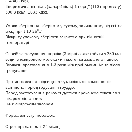
(1484,5 кДж).
Енергетична цінність (калорійність) 1 порції (110 г продукту):
390,3 ккал (1633 кДж).
Умови зберігання: зберігати у сухому, захищеному від світла
місці при t 10-25⁰С.
Відкриту упаковку зберігати закритою при кімнатній
температурі.
Спосіб застосування: порцію (3 мірні ложки) збити з 250 мл
води, знежиреного молока чи іншого негазованого напою.
Вживати протягом дня 1-3 рази між прийомами їжі та після
тренування.
Протипоказання: підвищена чутливість до компонентів,
вагітність, період годування груддю.
Перед застосування рекомендується проконсультуватися з
лікарем-дієтологом.
Не є лікарським засобом.
Форма випуску: порошок.
Строк придатності: 24 місяці.