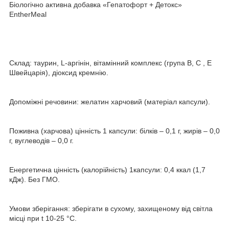
Біологічно активна добавка «Гепатофорт + Детокс»
EntherMeal
Склад: таурин, L-аргінін, вітамінний комплекс (група В, С , Е
Швейцарія), діоксид кремнію.
Допоміжні речовини: желатин харчовий (матеріал капсули).
Поживна (харчова) цінність 1 капсули: білків – 0,1 г, жирів – 0,0
г, вуглеводів – 0,0 г.
Енергетична цінність (калорійність) 1капсули: 0,4 ккал (1,7
кДж). Без ГМО.
Умови зберігання: зберігати в сухому, захищеному від світла
місці при t 10-25 °С.