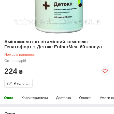
Амінокислотно-вітамінний комплекс
Гепатофорт + Детокс EntherMeal 60 капсул
Немає в наявності
Опт і роздріб
224
₴
204 ₴
від 5 шт.
Опис
Характеристики
Доставка
Оплата
Умови п
Опис