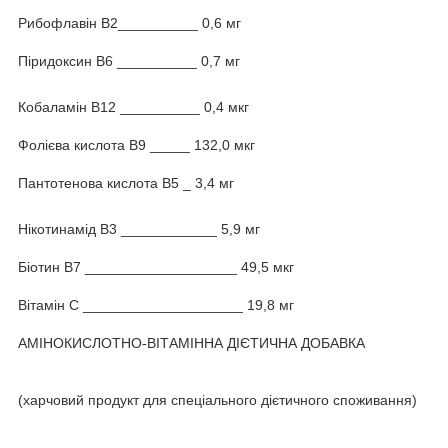
Рибофлавін В2__________ 0,6 мг
Піридоксин В6 __________ 0,7 мг
Кобаламін В12 __________ 0,4 мкг
Фолієва кислота В9 _____ 132,0 мкг
Пантотенова кислота В5 _ 3,4 мг
Нікотинамід В3 ____________ 5,9 мг
Біотин В7 ___________________ 49,5 мкг
Вітамін С ____________________ 19,8 мг
АМІНОКИСЛОТНО-ВІТАМІННА ДІЄТИЧНА ДОБАВКА
(харчовий продукт для спеціального дієтичного споживання)