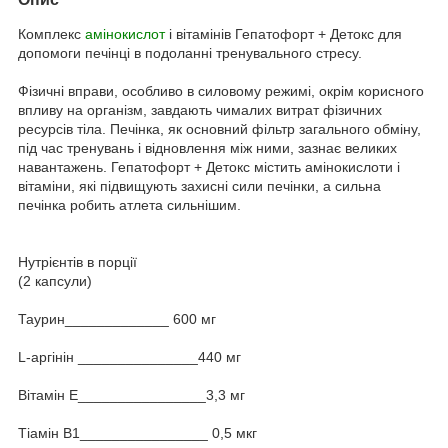
Комплекс
амінокислот
і вітамінів Гепатофорт + Детокс для
допомоги печінці в подоланні тренувального стресу.
Фізичні вправи, особливо в силовому режимі, окрім корисного
впливу на організм, завдають чималих витрат фізичних
ресурсів тіла. Печінка, як основний фільтр загального обміну,
під час тренувань і відновлення між ними, зазнає великих
навантажень. Гепатофорт + Детокс містить амінокислоти і
вітаміни, які підвищують захисні сили печінки, а сильна
печінка робить атлета сильнішим.
Нутрієнтів в порції
(2 капсули)
Таурин_____________ 600 мг
L-аргінін _______________440 мг
Вітамін Е________________3,3 мг
Тіамін В1________________ 0,5 мкг