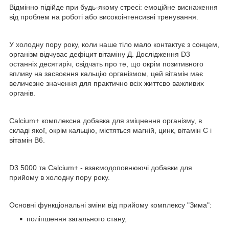
Відмінно підійде при будь-якому стресі: емоційне виснаження
від проблем на роботі або високоінтенсивні тренування.
У холодну пору року, коли наше тіло мало контактує з сонцем,
організм відчуває дефіцит вітаміну Д. Дослідження D3
останніх десятиріч, свідчать про те, що окрім позитивного
впливу на засвоєння кальцію організмом, цей вітамін має
величезне значення для практично всіх життєво важливих
органів.
Calcium+ комплексна добавка для зміцнення організму, в
складі якої, окрім кальцію, містяться магній, цинк, вітамін С і
вітамін В6.
D3 5000 та Calcium+ - взаємодоповнюючі добавки для
прийому в холодну пору року.
Основні функціональні зміни від прийому комплексу "Зима":
поліпшення загального стану,