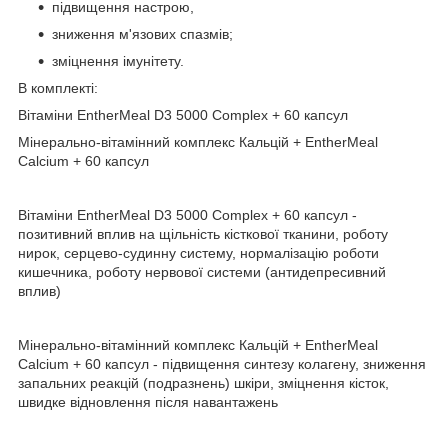
підвищення настрою,
зниження м'язових спазмів;
зміцнення імунітету.
В комплекті:
Вітаміни EntherMeal D3 5000 Complex + 60 капсул
Мінерально-вітамінний комплекс Кальцій + EntherMeal
Calcium + 60 капсул
Вітаміни EntherMeal D3 5000 Complex + 60 капсул -
позитивний вплив на щільність кісткової тканини, роботу
нирок, серцево-судинну систему, нормалізацію роботи
кишечника, роботу нервової системи (антидепресивний
вплив)
Мінерально-вітамінний комплекс Кальцій + EntherMeal
Calcium + 60 капсул - підвищення синтезу колагену, зниження
запальних реакцій (подразнень) шкіри, зміцнення кісток,
швидке відновлення після навантажень