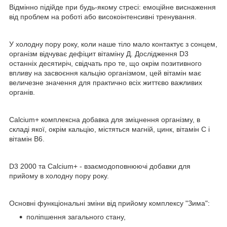
Відмінно підійде при будь-якому стресі: емоційне виснаження
від проблем на роботі або високоінтенсивні тренування.
У холодну пору року, коли наше тіло мало контактує з сонцем,
організм відчуває дефіцит вітаміну Д. Дослідження D3
останніх десятиріч, свідчать про те, що окрім позитивного
впливу на засвоєння кальцію організмом, цей вітамін має
величезне значення для практично всіх життєво важливих
органів.
Calcium+ комплексна добавка для зміцнення організму, в
складі якої, окрім кальцію, містяться магній, цинк, вітамін С і
вітамін В6.
D3 2000 та Calcium+ - взаємодоповнюючі добавки для
прийому в холодну пору року.
Основні функціональні зміни від прийому комплексу "Зима":
поліпшення загального стану,