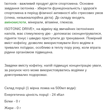
Ізотонік - важливий продукт дієти спортсмена. Основне
завдання ізотоніка - зберегти функціональність і здоров'я
спортсмена в період фізичної активності або стресових умов
(спека, низькокалорійна дієта). До складу входять
амінокислоти
, мінерали, вітаміни, глюкоза.
ISOTONIC DRIVE+, на відміну від звичайних ізотонічних
напоїв, має стимулюючу дію - допомагає сконцентруватися,
підняти тонус і швидко приступити до тренування. Помірний
вміст кофеїну, дозволяє використовувати його водіям в
тривалих поїздках, особливо в теплу пору року, коли втрата
рідини організмом підвищена.
Завдяки вмісту кофеїну, напій підвищує концентрацію уваги,
за рахунок чого може використовуватись водіями у
довготривалих подорожах.
Склад порції (1 мірна ложка на 500мл води):
Енергетична цінність порції - 24 кКал
Білки - 0 г
Жири - 0 г