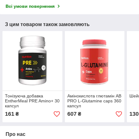
Всі умови повернення
З цим товаром також замовляють
Тонізуюча добавка
Амінокислота глютамін AB
Шей
EntherMeal PRE Amino+ 30
PRO L-Glutamine caps 360
капсул
капсул
161
607
130
₴
₴
Про нас