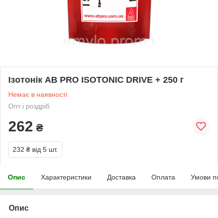
Ізотонік AB PRO ISOTONIC DRIVE + 250 г
Немає в наявності
Опт і роздріб
262
₴
232 ₴
від 5 шт.
Опис
Характеристики
Доставка
Оплата
Умови п
Опис