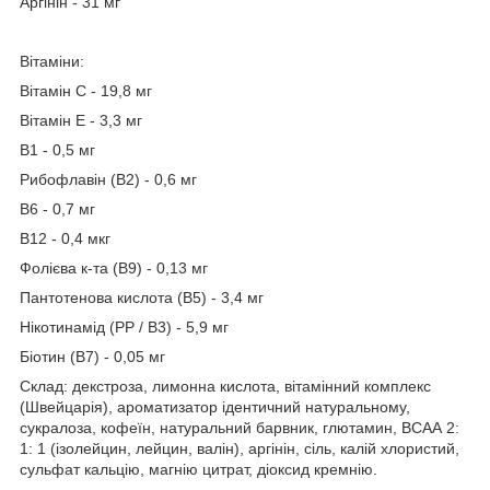
Аргінін - 31 мг
Вітаміни:
Вітамін С - 19,8 мг
Вітамін Е - 3,3 мг
В1 - 0,5 мг
Рибофлавін (В2) - 0,6 мг
В6 - 0,7 мг
В12 - 0,4 мкг
Фолієва к-та (В9) - 0,13 мг
Пантотенова кислота (В5) - 3,4 мг
Нікотинамід (РР / В3) - 5,9 мг
Біотин (В7) - 0,05 мг
Склад: декстроза, лимонна кислота, вітамінний комплекс
(Швейцарія), ароматизатор ідентичний натуральному,
сукралоза, кофеїн, натуральний барвник, глютамин, ВСАА 2:
1: 1 (ізолейцин, лейцин, валін), аргінін, сіль, калій хлористий,
сульфат кальцію, магнію цитрат, діоксид кремнію.