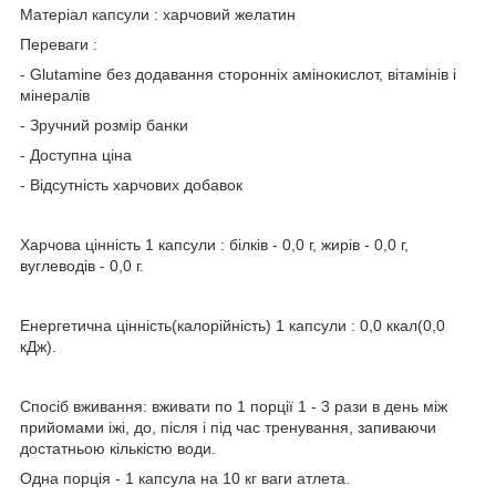
Матеріал капсули : харчовий желатин
Переваги :
- Glutamine без додавання сторонніх амінокислот, вітамінів і
мінералів
- Зручний розмір банки
- Доступна ціна
- Відсутність харчових добавок
Харчова цінність 1 капсули : білків - 0,0 г, жирів - 0,0 г,
вуглеводів - 0,0 г.
Енергетична цінність(калорійність) 1 капсули : 0,0 ккал(0,0
кДж).
Спосіб вживання: вживати по 1 порції 1 - 3 рази в день між
прийомами іжі, до, після і під час тренування, запиваючи
достатньою кількістю води.
Одна порція - 1 капсула на 10 кг ваги атлета.