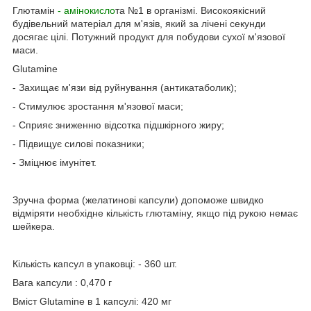
Глютамін
- амінокисло
та №1 в організмі. Високоякісний
будівельний матеріал для м'язів, який за лічені секунди
досягає цілі. Потужний продукт для побудови сухої м'язової
маси.
Glutamine
- Захищає м'язи від руйнування (антикатаболик);
- Стимулює зростання м'язової маси;
- Сприяє зниженню відсотка підшкірного жиру;
- Підвищує силові показники;
- Зміцнює імунітет.
Зручна форма (желатинові капсули) допоможе швидко
відміряти необхідне кількість глютаміну, якщо під рукою немає
шейкера.
Кількість капсул в упаковці: - 360 шт.
Вага капсули : 0,470 г
Вміст Glutamine в 1 капсулі: 420 мг