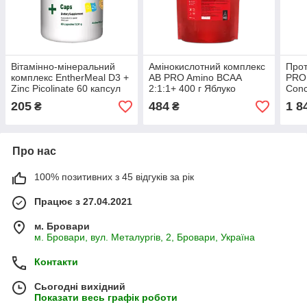
Вітамінно-мінеральний
Амінокислотний комплекс
Прот
комплекс EntherMeal D3 +
AB PRO Amino BCAA
PRO
Zinc Picolinate 60 капсул
2:1:1+ 400 г Яблуко
Conc
2000
205
484
1 8
₴
₴
Про нас
100% позитивних з 45 відгуків за рік
Працює з 27.04.2021
м. Бровари
м. Бровари, вул. Металургів, 2, Бровари, Україна
Контакти
Сьогодні вихідний
Показати весь графік роботи