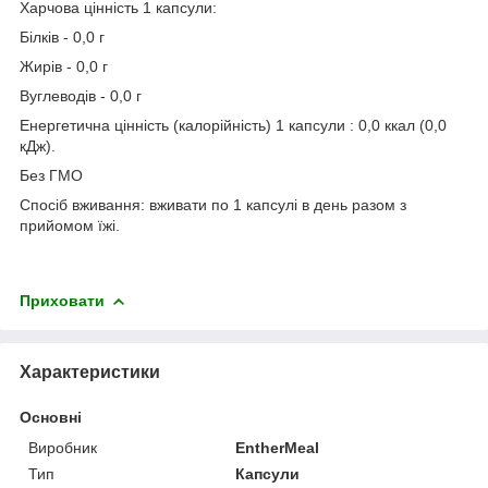
Харчова цінність 1 капсули:
Білків - 0,0 г
Жирів - 0,0 г
Вуглеводів - 0,0 г
Енергетична цінність (калорійність) 1 капсули : 0,0 ккал (0,0
кДж).
Без ГМО
Спосіб вживання: вживати по 1 капсулі в день разом з
прийомом їжі.
Приховати
Характеристики
Основні
Виробник
EntherMeal
Тип
Капсули