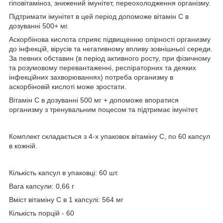
гіповітаміноз, знижений імунітет, переохолодження організму.
Підтримати імунітет в цей період допоможе вітамін С в
дозуванні 500+ мг.
Аскорбінова кислота сприяє підвищенню опірності организму
до інфекцій, вірусів та негативному впливу зовнішньої середи.
За певних обставин (в період активного росту, при фізичному
та розумовому перевантаженні, респіраторних та деяких
інфекційних захворюваннях) потреба организму в
аскорбіновій кислоті може зростати.
Вітамін С в дозуванні 500 мг + допоможе впоратися
организму з тренувальним поцесом та підтримає імунітет.
Комплект складається з 4-х упаковок вітаміну С, по 60 капсул
в кожній.
Кількість капсул в упаковці: 60 шт.
Вага капсули: 0,66 г
Вміст вітаміну С в 1 капсулі: 564 мг
Кількість порцій - 60