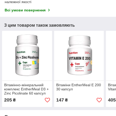
належної якості
Всі умови повернення
З цим товаром також замовляють
Вітамінно-мінеральний
Вітаміни EntherMeal E 200
Віта
комплекс EntherMeal D3 +
30 капсул
Vita
Zinc Picolinate 60 капсул
205
147
405
₴
₴