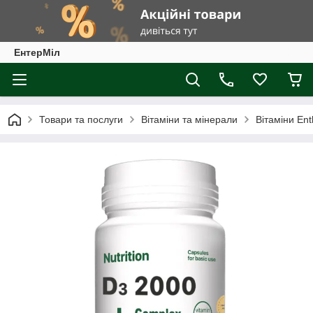
ЕнтерМіл
Товари та послуги
Вітаміни та мінерали
Вітаміни En