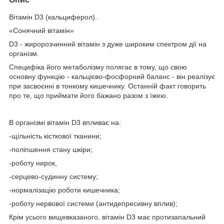
Вітамін D3 (кальциферол).
«Сонячний вітамін»
D3 - жиророзчинний вітамін з дуже широким спектром дії на
організм.
Специфіка його метаболізму полягає в тому, що свою
основну функцію - кальцієво-фосфорний баланс - він реалізує
при засвоєнні в тонкому кишечнику. Останній факт говорить
про те, що приймати його бажано разом з їжею.
В організмі вітамін D3 впливає на:
-щільність кісткової тканини;
-поліпшення стану шкіри;
-роботу нирок,
-серцево-судинну систему;
-нормалізацію роботи кишечника;
-роботу нервової системи (антидепресивну вплив);
Крім усього вищевказаного, вітамін D3 має протизапальний