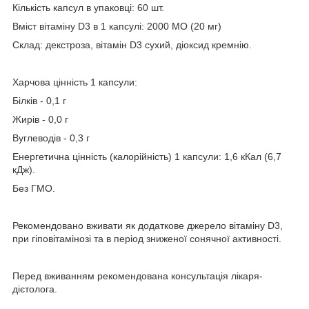
Кількість капсул в упаковці: 60 шт.
Вміст вітаміну D3 в 1 капсулі: 2000 МО (20 мг)
Склад: декстроза, вітамін D3 сухий, діоксид кремнію.
Харчова цінність 1 капсули:
Білків - 0,1 г
Жирів - 0,0 г
Вуглеводів - 0,3 г
Енергетична цінність (калорійність) 1 капсули: 1,6 кКал (6,7
кДж).
Без ГМО.
Рекомендовано вживати як додаткове джерело вітаміну D3,
при гіповітамінозі та в період зниженої сонячної активності.
Перед вживанням рекомендована консультація лікаря-
дієтолога.