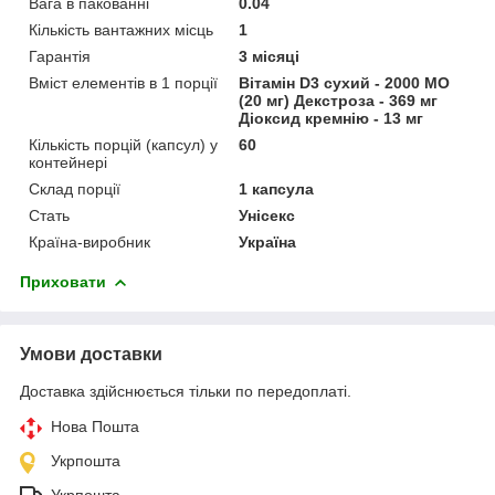
Вага в пакованні
0.04
Кількість вантажних місць
1
Гарантія
3 місяці
Вміст елементів в 1 порції
Вітамін D3 сухий - 2000 МО
(20 мг) Декстроза - 369 мг
Діоксид кремнію - 13 мг
Кількість порцій (капсул) у
60
контейнері
Склад порції
1 капсула
Стать
Унісекс
Країна-виробник
Україна
Приховати
Умови доставки
Доставка здійснюється тільки по передоплаті.
Нова Пошта
Укрпошта
Укрпошта