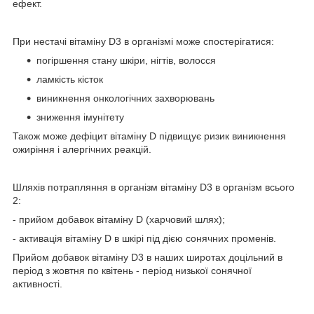
ефект.
При нестачі вітаміну D3 в організмі може спостерігатися:
погіршення стану шкіри, нігтів, волосся
ламкість кісток
виникнення онкологічних захворювань
зниження імунітету
Також може дефіцит вітаміну D підвищує ризик виникнення
ожиріння і алергічних реакцій.
Шляхів потрапляння в організм вітаміну D3 в організм всього
2:
- прийом добавок вітаміну D (харчовий шлях);
- активація вітаміну D в шкірі під дією сонячних променів.
Прийом добавок вітаміну D3 в наших широтах доцільний в
період з жовтня по квітень - період низької сонячної
активності.