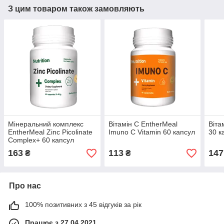
З цим товаром також замовляють
Мінеральний комплекс
Вітамін С EntherMeal
Віта
EntherMeal Zinc Picolinate
Imuno C Vitamin 60 капсул
30 к
Complex+ 60 капсул
163
113
147
₴
₴
Про нас
100% позитивних з 45 відгуків за рік
Працює з 27.04.2021