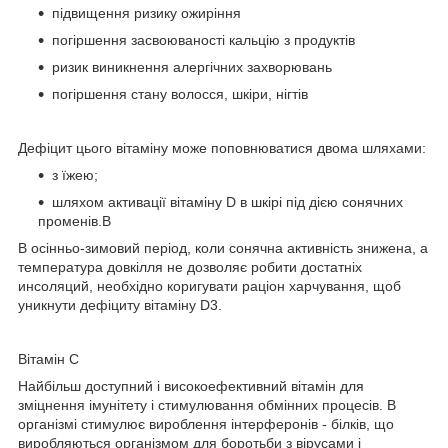
підвищення ризику ожиріння
погіршення засвоюваності кальцію з продуктів
ризик виникнення алергічних захворювань
погіршення стану волосся, шкіри, нігтів
Дефіцит цього вітаміну може поповнюватися двома шляхами:
з їжею;
шляхом активації вітаміну D в шкірі під дією сонячних
променів.В
В осінньо-зимовий період, коли сонячна активність знижена, а
температура довкілля не дозволяє робити достатніх
инсоляций, необхідно коригувати раціон харчування, щоб
уникнути дефіциту вітаміну D3.
Вітамін С
Найбільш доступний і високоефективний вітамін для
зміцнення імунітету і стимулювання обмінних процесів. В
організмі стимулює вироблення інтерферонів - білків, що
виробляються організмом для боротьби з вірусами і