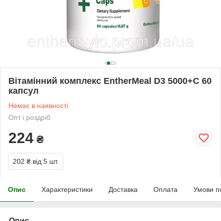
Вітамінний комплекс EntherMeal D3 5000+С 60
капсул
Немає в наявності
Опт і роздріб
224
₴
202 ₴
від 5 шт.
Опис
Характеристики
Доставка
Оплата
Умови п
Опис