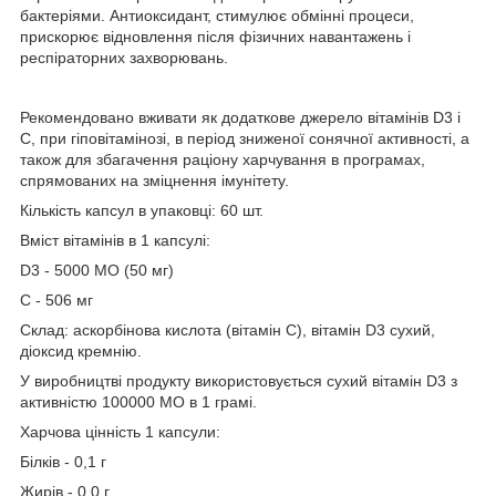
бактеріями. Антиоксидант, стимулює обмінні процеси,
прискорює відновлення після фізичних навантажень і
респіраторних захворювань.
Рекомендовано вживати як додаткове джерело вітамінів D3 і
С, при гіповітамінозі, в період зниженої сонячної активності, а
також для збагачення раціону харчування в програмах,
спрямованих на зміцнення імунітету.
Кількість капсул в упаковці: 60 шт.
Вміст вітамінів в 1 капсулі:
D3 - 5000 МО (50 мг)
С - 506 мг
Склад: аскорбінова кислота (вітамін С), вітамін D3 сухий,
діоксид кремнію.
У виробництві продукту використовується сухий вітамін D3 з
активністю 100000 МО в 1 грамі.
Харчова цінність 1 капсули:
Білків - 0,1 г
Жирів - 0,0 г