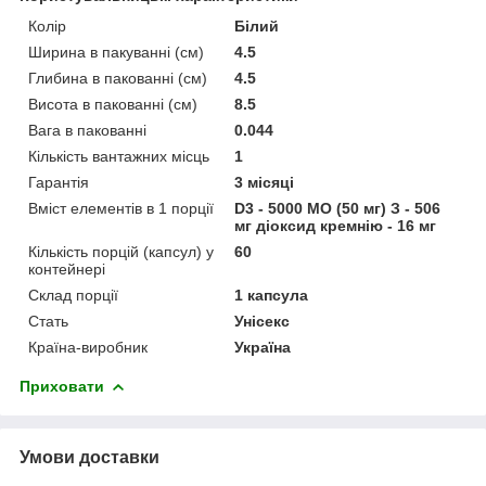
Колір
Білий
Ширина в пакуванні (см)
4.5
Глибина в пакованні (см)
4.5
Висота в пакованні (см)
8.5
Вага в пакованні
0.044
Кількість вантажних місць
1
Гарантія
3 місяці
Вміст елементів в 1 порції
D3 - 5000 МО (50 мг) З - 506
мг діоксид кремнію - 16 мг
Кількість порцій (капсул) у
60
контейнері
Склад порції
1 капсула
Стать
Унісекс
Країна-виробник
Україна
Приховати
Умови доставки