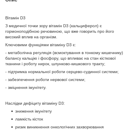
Вітамін D3
З медичної точки зору вітамін D3 (кальциферол) є
гормоноподібною речовиною, що вже говорить про його
високий вплив на організм.
Ключовими функціями вітаміну D3 є:
- метаболічна регуляція (всмоктування в тонкому кишечнику)
балансу кальцію і фосфору, що впливає на стан кісткової
тканини і роботу нирок, шлунково-кишкового тракту;
- підтримка нормальної роботи серцево-судинної системи;
- забезпечення роботи нервової системи;
- зміцнення імунітету.
Наслідки дефіциту вітаміну D3:
зниження імунітету
ламкість кісток
ризик виникнення онкологічних захворювання