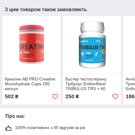
З цим товаром також замовляють
Креатин AB PRO Creatine
Бустер тестостерону
Анті
Monohydrate Caps 200
Трібулус EntherMeal
Трип
капсул
TRIBULUS TRS + 60
Enth
капсул
Tryp
502
250
186
₴
₴
капс
Про нас
100% позитивних з 45 відгуків за рік