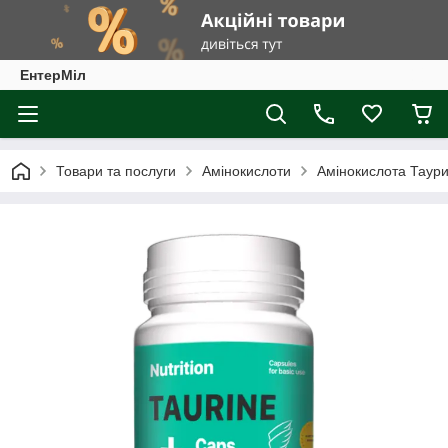
ЕнтерМіл
Товари та послуги
Амінокислоти
Амінокислота Таур