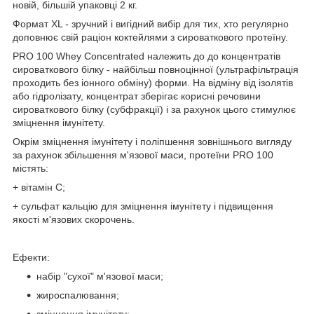
новій, більшій упаковці 2 кг.
Формат XL - зручний і вигідний вибір для тих, хто регулярно
доповнює свій раціон коктейлями з сироваткового протеїну.
PRO 100 Whey Concentrated належить до до концентратів
сироваткового білку - найбільш повноцінної (ультрафільтрація
проходить без іонного обміну) форми. На відміну від ізолятів
або гідролізату, концентрат зберігає корисні речовини
сироваткового білку (субфракції) і за рахунок цього стимулює
зміцнення імунітету.
Окрім зміцнення імунітету і поліпшення зовнішнього вигляду
за рахунок збільшення м'язової маси, протеїни PRO 100
містять:
+ вітамін С;
+ сульфат кальцію для зміцнення імунітету і підвищення
якості м'язових скорочень.
Ефекти:
набір "сухої" м'язової маси;
жироспалювання;
зміцнення імунітету;