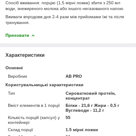
Спосіб вживання: порцію (1,5 мірні ложки) збити з 250 мл
води, знежиреного молока або іншого негазованого напою.
Вживати впродовж дня 2-4 рази між прийомами їжі та після
тренування.
Приховати
Характеристики
Основні
Виробник
AB PRO
Користувальницькі характеристики
Тип
Сироватковий протеїн,
концентрат
Вміст елементів в 1 порції
Білки - 21,6 г Жири - 0,5 г
Вуглеводи - 11,2 г
Кількість порцій (капсул) у
55
контейнері
Склад порції
1.5 мірні ложки