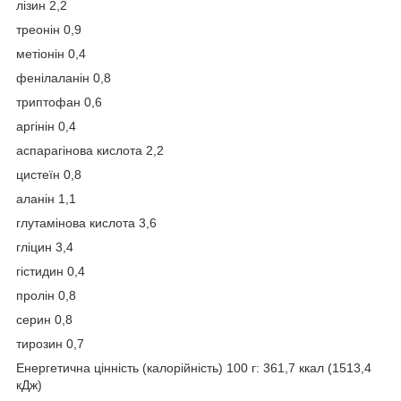
лізин 2,2
треонін 0,9
метіонін 0,4
фенілаланін 0,8
триптофан 0,6
аргінін 0,4
аспарагінова кислота 2,2
цистеїн 0,8
аланін 1,1
глутамінова кислота 3,6
гліцин 3,4
гістидин 0,4
пролін 0,8
серин 0,8
тирозин 0,7
Енергетична цінність (калорійність) 100 г: 361,7 ккал (1513,4
кДж)