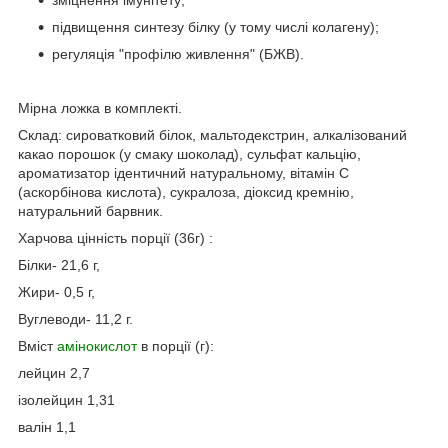
підвищення синтезу білку (у тому числі колагену);
регуляція "профілю живлення" (БЖВ).
Мірна ложка в комплекті.
Склад: сироватковий білок, мальтодекстрин, алкалізований
какао порошок (у смаку шоколад), сульфат кальцію,
ароматизатор ідентичний натуральному, вітамін С
(аскорбінова кислота), сукралоза, діоксид кремнію,
натуральний барвник.
Харчова цінність порції (36г) :
Білки- 21,6 г,
Жири- 0,5 г,
Вуглеводи- 11,2 г.
Вміст
амінокислот
в порції (г):
лейцин 2,7
ізолейцин 1,31
валін 1,1