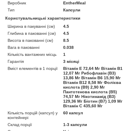
Виробник
EntherMeal
Тип
Капсули
Користувальницькі характеристики
Ширина в пакуванні (см)
4.5
Глибина в пакованні (см)
4.5
Висота в пакованні (см)
8.5
Вага в пакованні
0.038
Кількість вантажних місць
1
Гарантія
3 місяці
Вміст елементів в 1 порції
Вітамін Е 72,64 Мг Вітамін В1
12,07 Мг Рибофлавін (В3)
13,86 Мг Вітамін В6 15,90 Мг
Вітамін В12 8,58 Мг Фолієва
кислота (В9) 2,90 Мг
Пантотенова кислота (В5)
74,57 Мг Нікотинамід (В3)
129,36 Мг Біотин (В7) 1,09 Мг
Вітамін С 435,60 Мг
Кількість порцій (капсул) у
60 капсул
контейнері
Склад порції
1-3 капсули