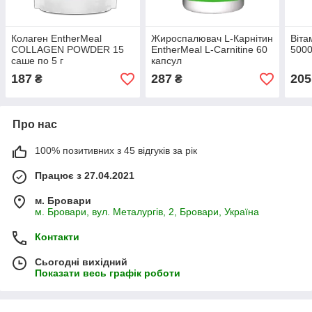
Колаген EntherMeal
Жироспалювач L-Карнітин
Віта
COLLAGEN POWDER 15
EntherMeal L-Carnitine 60
5000
саше по 5 г
капсул
187
287
205
₴
₴
Про нас
100% позитивних з 45 відгуків за рік
Працює з 27.04.2021
м. Бровари
м. Бровари, вул. Металургів, 2, Бровари, Україна
Контакти
Сьогодні вихідний
Показати весь графік роботи