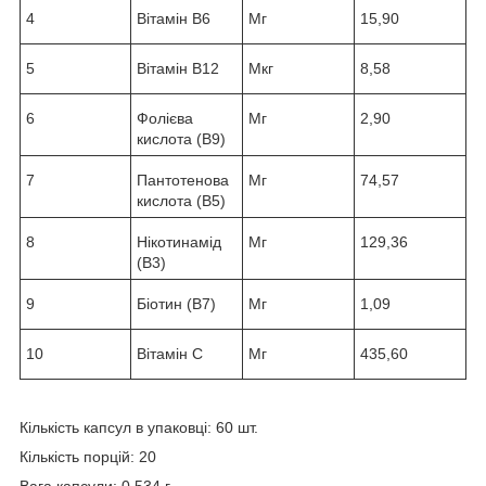
4
Вітамін В6
Мг
15,90
5
Вітамін В12
Мкг
8,58
6
Фолієва
Мг
2,90
кислота (В9)
7
Пантотенова
Мг
74,57
кислота (В5)
8
Нікотинамід
Мг
129,36
(В3)
9
Біотин (В7)
Мг
1,09
10
Вітамін С
Мг
435,60
Кількість капсул в упаковці: 60 шт.
Кількість порцій: 20
Вага капсули: 0,534 г