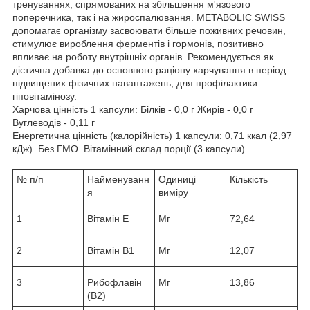
тренуваннях, спрямованих на збільшення м'язового
поперечника, так і на жироспалювання. METABOLIC SWISS
допомагає організму засвоювати більше поживних речовин,
стимулює вироблення ферментів і гормонів, позитивно
впливає на роботу внутрішніх органів. Рекомендується як
дієтична добавка до основного раціону харчування в період
підвищених фізичних навантажень, для профілактики
гіповітамінозу.
Харчова цінність 1 капсули: Білків - 0,0 г Жирів - 0,0 г
Вуглеводів - 0,11 г
Енергетична цінність (калорійність) 1 капсули: 0,71 ккал (2,97
кДж). Без ГМО. Вітамінний склад порції (3 капсули)
№ п/п
Найменуванн
Одиниці
Кількість
я
виміру
1
Вітамін Е
Мг
72,64
2
Вітамін В1
Мг
12,07
3
Рибофлавін
Мг
13,86
(В2)