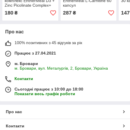
комплекс EntherMeal D3 +
EntherMeal L-Carnitine 60
30 к
Zinc Picolinate Complex+
капсул
60 капсул
180
287
147
₴
₴
Про нас
100% позитивних з 45 відгуків за рік
Працює з 27.04.2021
м. Бровари
м. Бровари, вул. Металургів, 2, Бровари, Україна
Контакти
Сьогодні працює з 10:00 до 18:00
Показати весь графік роботи
Про нас
Контакти