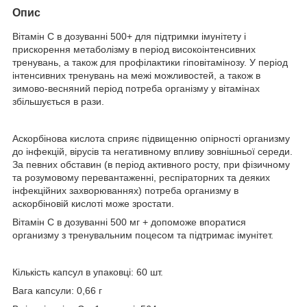
Опис
Вітамін С в дозуванні 500+ для підтримки імунітету і
прискорення метаболізму в період високоінтенсивних
тренувань, а також для профілактики гіповітамінозу. У період
інтенсивних тренувань на межі можливостей, а також в
зимово-весняний період потреба організму у вітамінах
збільшується в рази.
Аскорбінова кислота сприяє підвищенню опірності организму
до інфекцій, вірусів та негативному впливу зовнішньої середи.
За певних обставин (в період активного росту, при фізичному
та розумовому перевантаженні, респіраторних та деяких
інфекційних захворюваннях) потреба организму в
аскорбіновій кислоті може зростати.
Вітамін С в дозуванні 500 мг + допоможе впоратися
организму з тренувальним поцесом та підтримає імунітет.
Кількість капсул в упаковці: 60 шт.
Вага капсули: 0,66 г