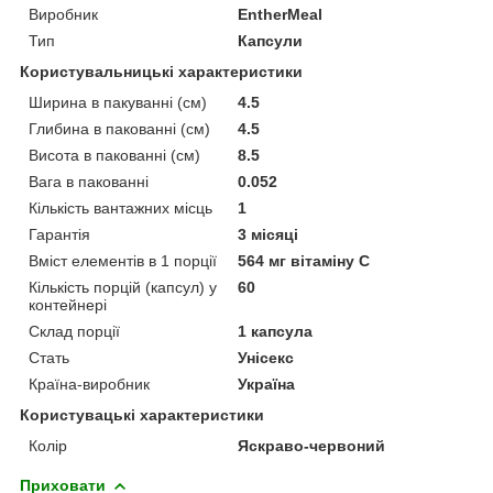
Виробник
EntherMeal
Тип
Капсули
Користувальницькі характеристики
Ширина в пакуванні (см)
4.5
Глибина в пакованні (см)
4.5
Висота в пакованні (см)
8.5
Вага в пакованні
0.052
Кількість вантажних місць
1
Гарантія
3 місяці
Вміст елементів в 1 порції
564 мг вітаміну С
Кількість порцій (капсул) у
60
контейнері
Склад порції
1 капсула
Стать
Унісекс
Країна-виробник
Україна
Користувацькi характеристики
Колір
Яскраво-червоний
Приховати