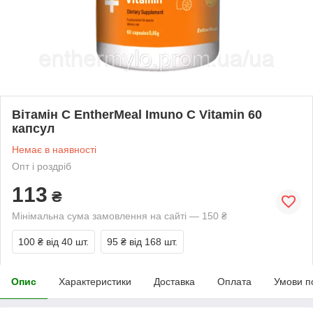
Вітамін С EntherMeal Imuno C Vitamin 60
капсул
Немає в наявності
Опт і роздріб
113
₴
Мінімальна сума замовлення на сайті — 150 ₴
100 ₴
від 40 шт.
95 ₴
від 168 шт.
Опис
Характеристики
Доставка
Оплата
Умови п