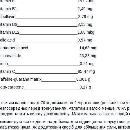
itamin Е___________________________15,07 mg
itamin В1__________________________2,49 mg
iboflavin___________________________2,79 mg
itamin В6__________________________3,13 mg
itamin В12_________________________1,68 mkg
olic acid___________________________0,57 mg
antothenic acid______________________14,63 mg
icotinamide_________________________25,38 mg
iotin_______________________________0,21 mg
itamin С___________________________85,47 mg
affeine-guarana matrix_______________0,301 g
eta-carotene________________________0,17 g
тлетам вагою понад 70 кг, вживати по 2 мірні ложки (розчиняючи 
езпосередньо перед тренуванням. Атлетам з вагою менше 70 кг, ре
родукт містить високу дозу кофеїну. Максимальна кількість порцій в
екомендується як дієтична добавка для підвищення тонусу і конц
авантаженнями, як додатковий спосіб для збільшення сили, витри