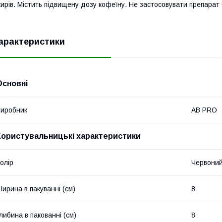
ирів. Містить підвищену дозу кофеїну. Не застосовувати препарат 
арактеристики
Основні
иробник
AB PRO
Користувальницькі характеристики
олір
Червони
ирина в пакуванні (см)
8
либина в пакованні (см)
8