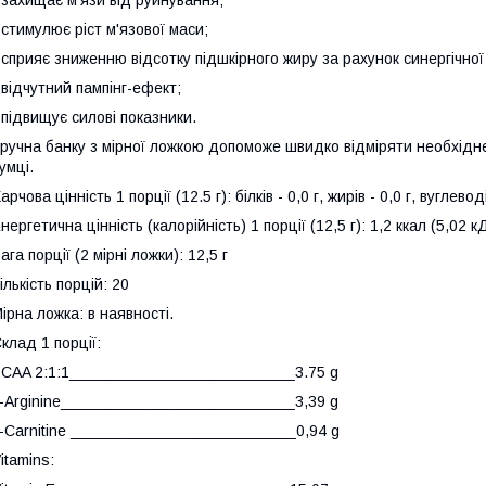
 захищає м'язи від руйнування;
 стимулює ріст м'язової маси;
 сприяє зниженню відсотку підшкірного жиру за рахунок синергічної
 відчутний пампінг-ефект;
 підвищує силові показники.
ручна банку з мірної ложкою допоможе швидко відміряти необхідне 
умці.
арчова цінність 1 порції (12.5 г): білків - 0,0 г, жирів - 0,0 г, вуглеводі
нергетична цінність (калорійність) 1 порції (12,5 г): 1,2 ккал (5,02 к
ага порції (2 мірні ложки): 12,5 г
ількість порцій: 20
ірна ложка: в наявності.
клад 1 порції:
CAA 2:1:1__________________________3.75 g
-Arginine___________________________3,39 g
-Carnitine __________________________0,94 g
itamins: