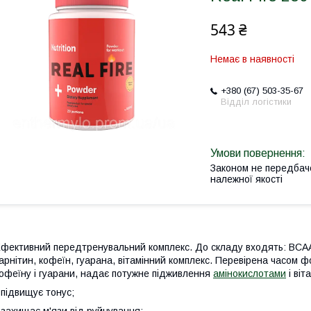
543 ₴
Немає в наявності
+380 (67) 503-35-67
Відділ логістики
Законом не передбач
належної якості
фективний передтренувальний комплекс. До складу входять: ВСАА 2: 
арнітин, кофеїн, гуарана, вітамінний комплекс. Перевірена часом 
офеїну і гуарани, надає потужне підживлення
амінокислотами
і віт
 підвищує тонус;