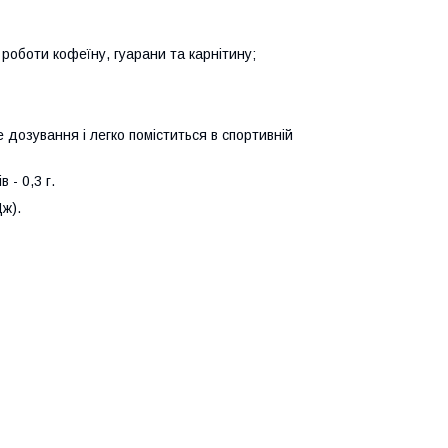
 роботи кофеїну, гуарани та карнітину;
дозування і легко поміститься в спортивній
в - 0,3 г.
Дж).