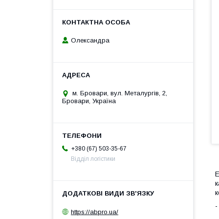
Олександра
м. Бровари, вул. Металургів, 2,
Бровари, Україна
+380 (67) 503-35-67
Відділ логістики
Е
к
к
-
https://abpro.ua/