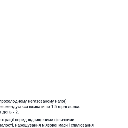
у прохолодному негазованому напої)
комендується вживати по 1,5 мірні ложки.
 день - 2.
ентрації перед підвищеними фізичними
валості, нарощування м'язової маси і спалювання