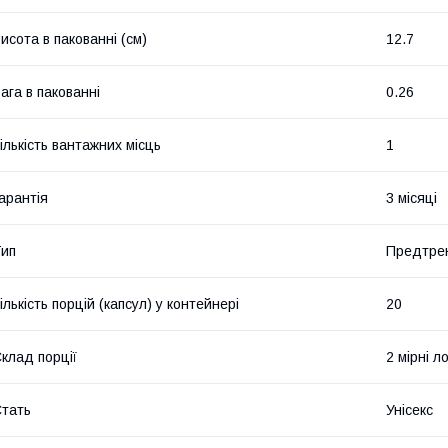
исота в пакованні (см)
12.7
ага в пакованні
0.26
ількість вантажних місць
1
арантія
3 місяці
ип
Предтре
ількість порцій (капсул) у контейнері
20
клад порції
2 мірні л
тать
Унісекс