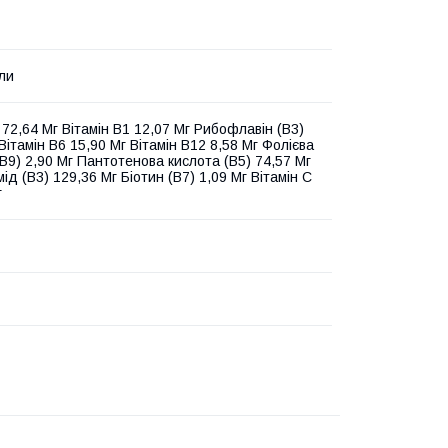
ули
 72,64 Мг Вітамін В1 12,07 Мг Рибофлавін (В3)
Вітамін В6 15,90 Мг Вітамін В12 8,58 Мг Фолієва
(В9) 2,90 Мг Пантотенова кислота (В5) 74,57 Мг
ід (В3) 129,36 Мг Біотин (В7) 1,09 Мг Вітамін С
г