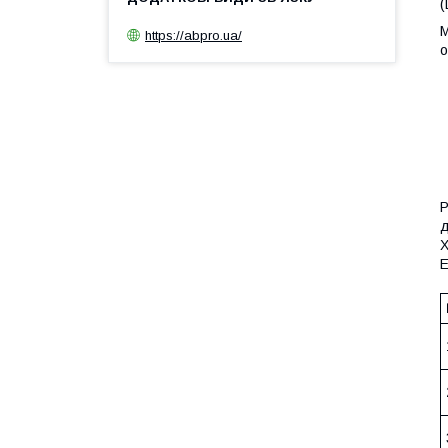
(
M
https://abpro.ua/
о
Р
д
Х
Е