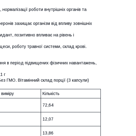
нормалізації роботи внутрішніх органів та
еронів захищає організм від впливу зовнішніх
идант, позитивно впливає на рівень і
оцеси, роботу травної системи, склад крові.
ння в період підвищених фізичних навантажень,
1 г
 Без ГМО. Вітамінний склад порції (3 капсули)
 виміру
Кількість
72,64
12,07
13,86