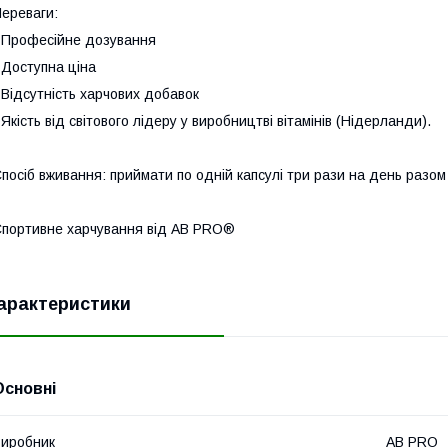
ереваги:
​- Професійне дозування
 Доступна ціна
 Відсутність харчових добавок
 Якість від світового лідеру у виробництві вітамінів (Нідерланди).
посіб вживання: приймати по одній капсулі три рази на день разом 
портивне харчування від AB PRO®
арактеристики
Основні
иробник
AB PRO