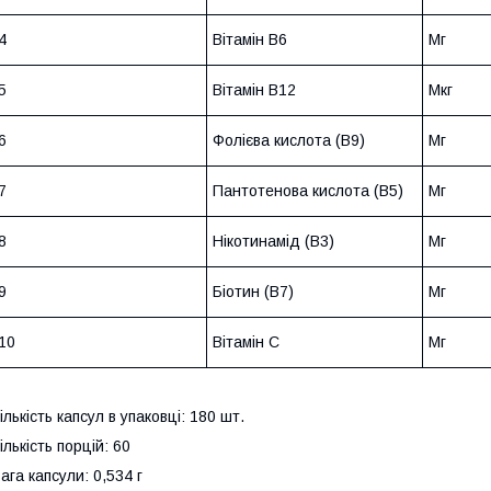
4
Вітамін В6
Мг
5
Вітамін В12
Мкг
6
Фолієва кислота (В9)
Мг
7
Пантотенова кислота (В5)
Мг
8
Нікотинамід (В3)
Мг
9
Біотин (В7)
Мг
10
Вітамін С
Мг
ількість капсул в упаковці: 180 шт.
ількість порцій: 60
ага капсули: 0,534 г