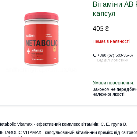
Вітаміни AB 
капсул
405 ₴
Немає в наявності
+380 (67) 503-35-67
Відділ логістики
Законом не передбач
належної якості
etabolic Vitamax - ефективний комплекс вітамінів: С, Е, група В.
ETABOLIC VITAMAX– капсульований вітамінний премікс від світовог