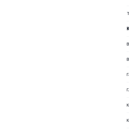
Т
В
В
Г
Г
К
К