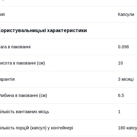
ип
Капсули
Користувальницькі характеристики
ага в пакованні
0.096
исота в пакованні (см)
10
арантія
3 місяці
либина в пакованні (см)
6.5
ількість вантажних місць
1
ількість порцій (капсул) у контейнері
180 капс