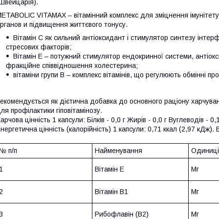
Швейцарія).
ETABOLIC VITAMAX – вітамінний комплекс для зміцнення імунітету, 
рганов и підвищення життєвого тонусу.
Вітамін С як сильний антіоксидант і стимулятор синтезу інтерф
стресових факторів;
Вітамін Е – потужний стимулятор ендокринної системи, антіокс
фракційне співвідношення холестерина;
вітаміни групи В – комплекс вітамінів, що регулюють обмінні пр
екомендується як дієтична добавка до основного раціону харчува
ля профілактики гіповітамінозу.
арчова цінність 1 капсули: Білків - 0,0 г Жирів - 0,0 г Вуглеводів - 0,1
нергетична цінність (калорійність) 1 капсули: 0,71 ккал (2,97 кДж).
№ п/п
Найменування
Одиниці
1
Вітамін Е
Мг
2
Вітамін В1
Мг
3
Рибофлавін (В2)
Мг