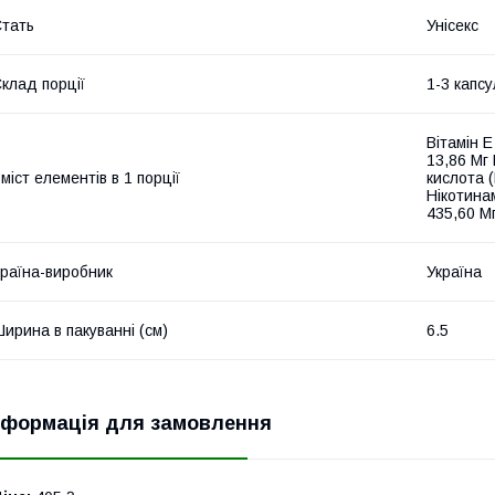
тать
Унісекс
клад порції
1-3 капс
Вітамін Е
13,86 Мг 
міст елементів в 1 порції
кислота 
Нікотинам
435,60 М
раїна-виробник
Україна
ирина в пакуванні (см)
6.5
нформація для замовлення